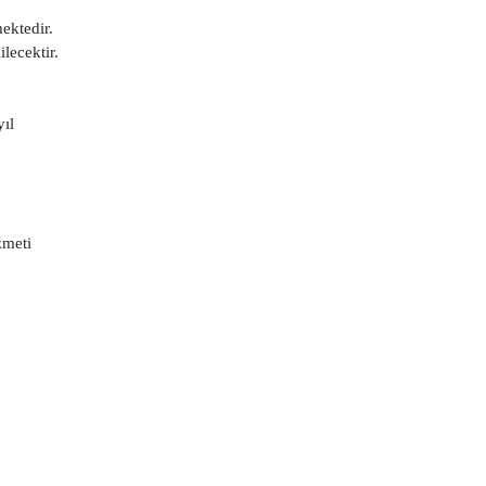
ektedir.
lecektir.
ıl
zmeti