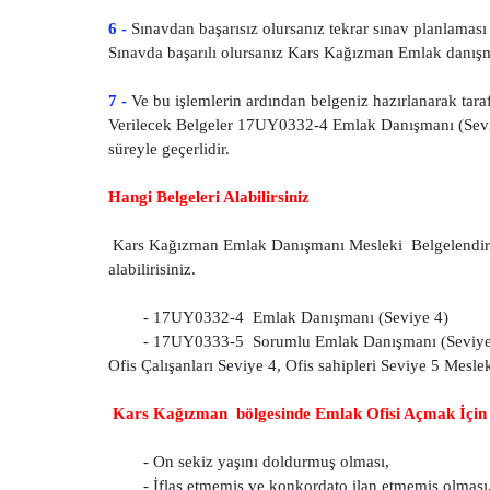
6 -
Sınavdan başarısız olursanız tekrar sınav planlaması 
Sınavda başarılı olursanız Kars Kağızman Emlak danışman
7 -
Ve bu işlemlerin ardından belgeniz hazırlanarak tarafı
Verilecek Belgeler 17UY0332-4 Emlak Danışmanı (Sevi
süreyle geçerlidir.
Hangi Belgeleri Alabilirsiniz
Kars Kağızman Emlak Danışmanı Mesleki Belgelendirme 
alabilirisiniz.
- 17UY0332-4 Emlak Danışmanı (Seviye 4)
- 17UY0333-5 Sorumlu Emlak Danışmanı (Seviye
Ofis Çalışanları Seviye 4, Ofis sahipleri Seviye 5 Meslek
Kars Kağızman bölgesinde Emlak Ofisi Açmak İçin 
- On sekiz yaşını doldurmuş olması,
- İflas etmemiş ve konkordato ilan etmemiş olması