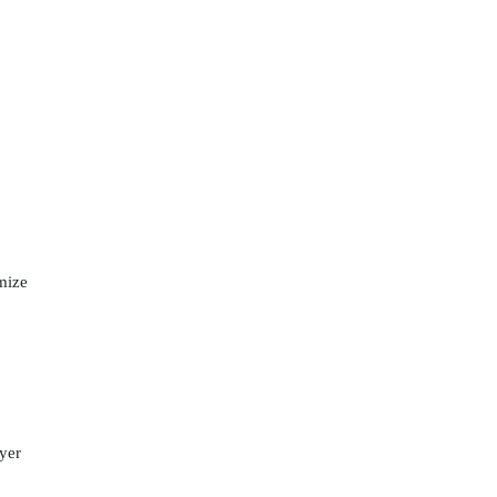
mize
yer