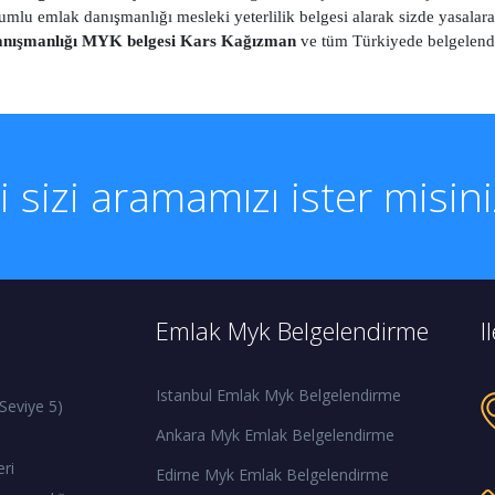
mlu emlak danışmanlığı mesleki yeterlilik belgesi alarak sizde yasalar
nışmanlığı MYK belgesi Kars Kağızman
ve tüm Türkiyede belgelen
li sizi aramamızı ister misin
Emlak Myk Belgelendirme
I
Istanbul Emlak Myk Belgelendirme
Seviye 5)
Ankara Myk Emlak Belgelendirme
eri
Edirne Myk Emlak Belgelendirme