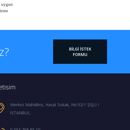
a uygun
dirme
iz?
BILGI İSTEK
FORMU
letisim
Merkez Mahallesi, Hasat Sokak, No:52/1 ŞİŞLİ /
İSTANBUL
0 553 768 85 10