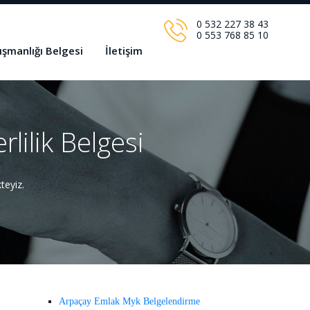
0 532 227 38 43
0 553 768 85 10
ışmanlığı Belgesi
İletişim
lilik Belgesi
teyiz.
Arpaçay Emlak Myk Belgelendirme