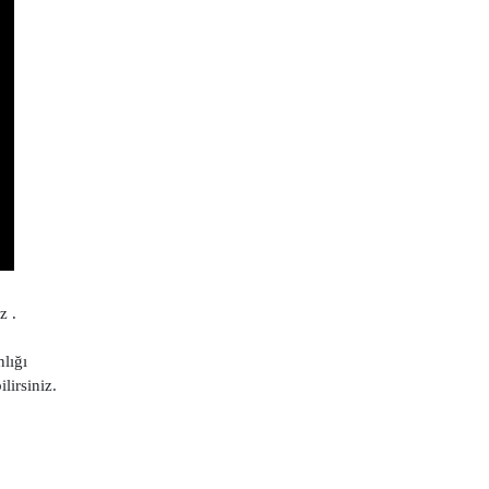
z .
lığı
lirsiniz.