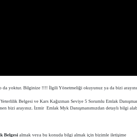
 yoktur. Bilginize !!!! İlgili Yönetmeliği okuyunuz ya da bizi arayını
eterlilik Belgesi ve Kars Kağızman Seviye 5 Sorumlu Emlak Danışman
hemen bizi arayınız. İzmir Emlak Myk Danışmanımızdan detaylı bilgi alabi
k Belgesi
almak veya bu konuda bilgi almak için bizimle iletişime