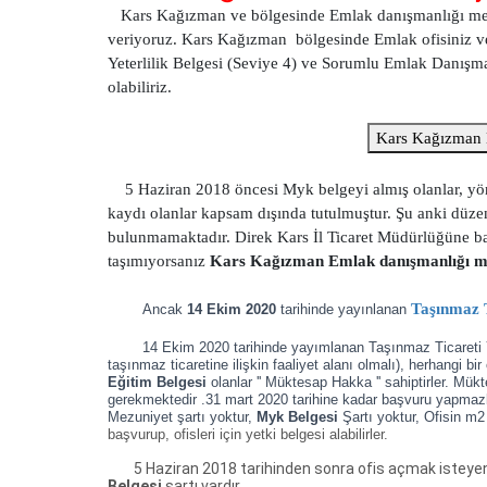
Kars Kağızman ve bölgesinde Emlak danışmanlığı mesleki
veriyoruz. Kars Kağızman bölgesinde Emlak ofisiniz 
Yeterlilik Belgesi (Seviye 4) ve Sorumlu Emlak Danışmanı
olabiliriz.
Kars Kağızman 
5 Haziran 2018 öncesi Myk belgeyi almış olanlar, yönet
kaydı olanlar kapsam dışında tutulmuştur. Şu anki düzen
bulunmamaktadır. Direk Kars İl Ticaret Müdürlüğüne başvu
taşımıyorsanız
Kars Kağızman Emlak danışmanlığı mesl
Taşınmaz T
Ancak
14 Ekim 2020
tarihinde yayınlanan
14 Ekim 2020 tarihinde yayımlanan Taşınmaz Ticareti Y
taşınmaz ticaretine ilişkin faaliyet alanı olmalı),
herhangi bir
Eğitim Belgesi
olanlar '' Müktesap Hakka '' sahiptirler. Mü
gerekmektedir .31 mart 2020 tarihine kadar başvuru yapmaz
Mezuniyet şartı yoktur,
Myk Belgesi
Şartı yoktur, Ofisin m2
başvurup, ofisleri için yetki belgesi alabilirler.
5 Haziran 2018 tarihinden sonra ofis açmak isteyenle
Belgesi
şartı vardır.