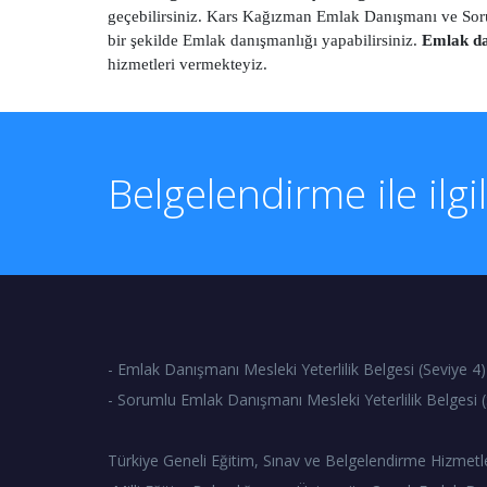
geçebilirsiniz. Kars Kağızman Emlak Danışmanı ve Soru
bir şekilde Emlak danışmanlığı yapabilirsiniz.
Emlak da
hizmetleri vermekteyiz.
Belgelendirme ile ilgi
- Emlak Danışmanı Mesleki Yeterlilik Belgesi (Seviye 4)
- Sorumlu Emlak Danışmanı Mesleki Yeterlilik Belgesi (
Türkiye Geneli Eğitim, Sınav ve Belgelendirme Hizmetl