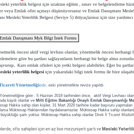
 yeterlilik belgesi için uzaktan eğitim , sınav ve belgelendirme hizm
ver veya Emlak ofisi açmayı düşünüyorsanız ve Emlak Danışmanı Mesle
 Mesleki Yeterlilik Belgesi (Seviye 5) ihtiyaçlarınız için size yardımcı
Emlak Danışmanı Myk Bilgi İstek Formu
melik öncesi aktif vergi levhası olanlar, yönetmelik öncesi herhangi 
lemelere göre bu şartları sağlayanların herhangi bir belge alma zorunl
rup, Kars emlak ofisleri için yetki belgesi alabilirler. Eğer bu şartlar
eki yeterlilik belgesi
için yukarıdaki bilgi istek formu ile bize ulaşabil
icareti Yönetmeliği
nde
, eski yönetmelikte revize yapıldı.
önetmeliğine göre ; 5 Haziran 2018 tarihinden önce, aktif Vergi Levhası olanl
 oda kaydı olanlar ve
Milli Eğitim Bakanlığı Onaylı Emlak Danışmanlığı Me
ktesap Hakka sahip olan kişiler, 31 Mart 2020 tarihine kadar başvuru yapmaları
larsa Müktesap Haklarından faydalanamazlar. Müktesap Hakka sahip olanlard
 büyüklüğü şartı yoktur. Müktesap Hakka sahip olanlar
Direk İl Ticaret Müdür
rde, ofis sahipleri için en az lise mezuniyeti şartı ve
Mesleki Yeterlil