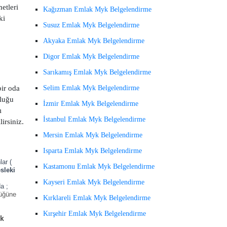
etleri
Kağızman Emlak Myk Belgelendirme
ki
Susuz Emlak Myk Belgelendirme
Akyaka Emlak Myk Belgelendirme
Digor Emlak Myk Belgelendirme
Sarıkamış Emlak Myk Belgelendirme
bir oda
Selim Emlak Myk Belgelendirme
uluğu
İzmir Emlak Myk Belgelendirme
ı
İstanbul Emlak Myk Belgelendirme
irsiniz.
Mersin Emlak Myk Belgelendirme
Isparta Emlak Myk Belgelendirme
ar (
Kastamonu Emlak Myk Belgelendirme
sleki
Kayseri Emlak Myk Belgelendirme
a ;
lüğüne
Kırklareli Emlak Myk Belgelendirme
Kırşehir Emlak Myk Belgelendirme
ik