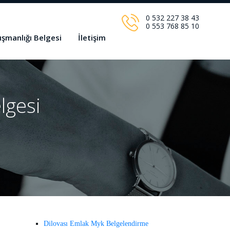
0 532 227 38 43
0 553 768 85 10
ışmanlığı Belgesi
İletişim
lgesi
Dilovası Emlak Myk Belgelendirme