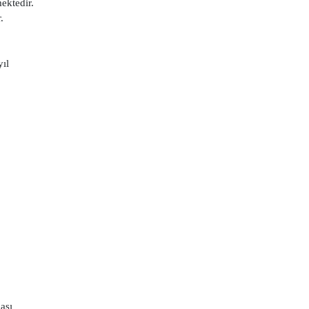
ektedir.
.
ıl
ası