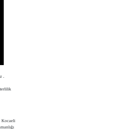
z .
rlilik
. Kocaeli
şmanlığı