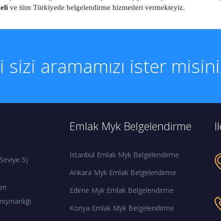
eli
ve tüm Türkiyede belgelendirme hizmetleri vermekteyiz.
li sizi aramamızı ister misin
Emlak Myk Belgelendirme
I
Istanbul Emlak Myk Belgelendirme
Seviye 5)
Ankara Myk Emlak Belgelendirme
eri
Edirne Myk Emlak Belgelendirme
nışmanlığı
Konya Emlak Myk Belgelendirme