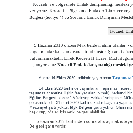
Kocaeli ve bölgesinde Emlak danışmanlığı mesleki yeter
veriyoruz. Kocaeli bölgesinde Emlak ofisiniz ver veya
Belgesi (Seviye 4) ve Sorumlu Emlak Danışmanı Mesleki Ye
Koca
5 Haziran 2018 öncesi Myk belgeyi almış olanlar, yönet
kaydı olanlar kapsam dışında tutulmuştur. Şu anki düzen
bulunmamaktadır. Direk Kocaeli İl Ticaret Müdürlüğüne ba
taşımıyorsanız
Kocaeli Emlak danışmanlığı mesleki yet
Taşınmaz T
Ancak
14 Ekim 2020
tarihinde yayınlanan
14 Ekim 2020 tarihinde yayımlanan Taşınmaz Ticareti Y
taşınmaz ticaretine ilişkin faaliyet alanı olmalı),
herhangi bir
Eğitim Belgesi
olanlar '' Müktesap Hakka '' sahiptirler. Mü
gerekmektedir .31 mart 2020 tarihine kadar başvuru yapmaz
Mezuniyet şartı yoktur,
Myk Belgesi
Şartı yoktur, Ofisin m2
başvurup, ofisleri için yetki belgesi alabilirler.
5 Haziran 2018 tarihinden sonra ofis açmak isteyenle
Belgesi
şartı vardır.