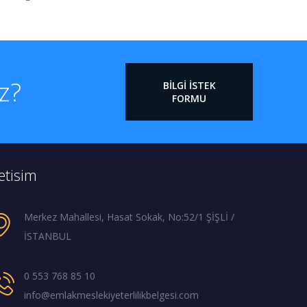
iz?
BILGI İSTEK
FORMU
letisim
Merkez Mahallesi, Hasat Sokak, No:52/1 ŞİŞLİ /
İSTANBUL
0 553 768 85 10
info@emlakmeslekiyeterlilikbelgesi.com