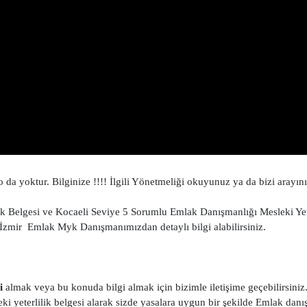
 yoktur. Bilginize !!!! İlgili Yönetmeliği okuyunuz ya da bizi arayını
k Belgesi ve Kocaeli Seviye 5 Sorumlu Emlak Danışmanlığı Mesleki Yete
. İzmir Emlak Myk Danışmanımızdan detaylı bilgi alabilirsiniz.
i
almak veya bu konuda bilgi almak için bizimle iletişime geçebilirsiniz
yeterlilik belgesi alarak sizde yasalara uygun bir şekilde Emlak danı