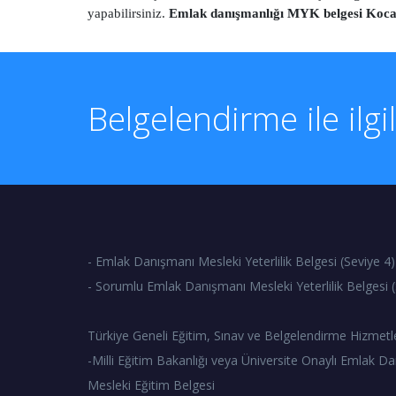
yapabilirsiniz.
Emlak danışmanlığı MYK belgesi Koca
Belgelendirme ile ilgi
- Emlak Danışmanı Mesleki Yeterlilik Belgesi (Seviye 4)
- Sorumlu Emlak Danışmanı Mesleki Yeterlilik Belgesi (
Türkiye Geneli Eğitim, Sınav ve Belgelendirme Hizmetl
-Milli Eğitim Bakanlığı veya Üniversite Onaylı Emlak Da
Mesleki Eğitim Belgesi