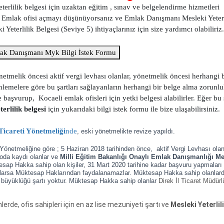
lilik belgesi için uzaktan eğitim , sınav ve belgelendirme hizmetleri
 Emlak ofisi açmayı düşünüyorsanız ve Emlak Danışmanı Mesleki Yeterl
terlilik Belgesi (Seviye 5) ihtiyaçlarınız için size yardımcı olabiliriz.
eli Emlak Danışmanı Myk Bilgi İstek Formu
melik öncesi aktif vergi levhası olanlar, yönetmelik öncesi herhangi 
lemelere göre bu şartları sağlayanların herhangi bir belge alma zorunl
şvurup, Kocaeli emlak ofisleri için yetki belgesi alabilirler. Eğer bu ş
erlilik belgesi
için yukarıdaki bilgi istek formu ile bize ulaşabilirsiniz.
icareti Yönetmeliği
nde
, eski yönetmelikte revize yapıldı.
önetmeliğine göre ; 5 Haziran 2018 tarihinden önce, aktif Vergi Levhası olanl
 oda kaydı olanlar ve
Milli Eğitim Bakanlığı Onaylı Emlak Danışmanlığı Me
ktesap Hakka sahip olan kişiler, 31 Mart 2020 tarihine kadar başvuru yapmaları
larsa Müktesap Haklarından faydalanamazlar. Müktesap Hakka sahip olanlard
 büyüklüğü şartı yoktur. Müktesap Hakka sahip olanlar
Direk İl Ticaret Müdür
rde, ofis sahipleri için en az lise mezuniyeti şartı ve
Mesleki Yeterlil