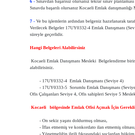
6 -
Sınavdan başarısız olursanız tekrar sınav planlaması 
Sınavda başarılı olursanız Kocaeli Emlak danışmanlığı My
7 -
Ve bu işlemlerin ardından belgeniz hazırlanarak tarafı
Verilecek Belgeler 17UY0332-4 Emlak Danışmanı (Sevi
süreyle geçerlidir.
Hangi Belgeleri Alabilirsiniz
Kocaeli Emlak Danışmanı Mesleki Belgelendirme birimim
alabilirisiniz.
- 17UY0332-4 Emlak Danışmanı (Seviye 4)
- 17UY0333-5 Sorumlu Emlak Danışmanı (Seviye
Ofis Çalışanları Seviye 4, Ofis sahipleri Seviye 5 Meslek
Kocaeli bölgesinde Emlak Ofisi Açmak İçin Gerekli
- On sekiz yaşını doldurmuş olması,
- İflas etmemiş ve konkordato ilan etmemiş olması
- Yönetmeliğin ilgili fıkrasındaki suçlardan hük