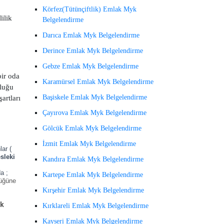
Körfez(Tütünçiftlik) Emlak Myk
ilik
Belgelendirme
Darıca Emlak Myk Belgelendirme
Derince Emlak Myk Belgelendirme
Gebze Emlak Myk Belgelendirme
bir oda
Karamürsel Emlak Myk Belgelendirme
uluğu
Başiskele Emlak Myk Belgelendirme
artları
Çayırova Emlak Myk Belgelendirme
Gölcük Emlak Myk Belgelendirme
İzmit Emlak Myk Belgelendirme
ar (
sleki
Kandıra Emlak Myk Belgelendirme
a ;
Kartepe Emlak Myk Belgelendirme
lüğüne
Kırşehir Emlak Myk Belgelendirme
ik
Kırklareli Emlak Myk Belgelendirme
Kayseri Emlak Myk Belgelendirme