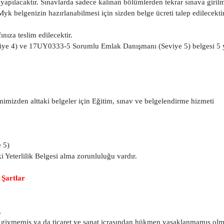
yapılacaktır. Sınavlarda sadece kalınan bölümlerden tekrar sınava girilm
k belgenizin hazırlanabilmesi için sizden belge ücreti talep edilecektir
nıza teslim edilecektir.
ye 4) ve 17UY0333-5 Sorumlu Emlak Danışmanı (Seviye 5) belgesi 5 y
izden alttaki belgeler için Eğitim, sınav ve belgelendirme hizmeti
 5)
i Yeterlilik Belgesi alma zorunluluğu vardır.
 Şartlar
,
üm giymemiş ya da ticaret ve sanat icrasından hükmen yasaklanmamış olm