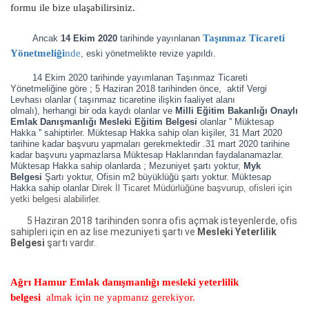
formu ile bize ulaşabilirsiniz.
Taşınmaz Ticareti
Ancak
14 Ekim 2020
tarihinde yayınlanan
Yönetmeliği
nde
, eski yönetmelikte revize yapıldı.
14 Ekim 2020 tarihinde yayımlanan Taşınmaz Ticareti
Yönetmeliğine göre ; 5 Haziran 2018 tarihinden önce, aktif Vergi
Levhası olanlar ( taşınmaz ticaretine ilişkin faaliyet alanı
olmalı),
herhangi bir oda kaydı olanlar ve
Milli Eğitim Bakanlığı Onaylı
Emlak Danışmanlığı Mesleki Eğitim Belgesi
olanlar '' Müktesap
Hakka '' sahiptirler. Müktesap Hakka sahip olan kişiler, 31 Mart 2020
tarihine kadar başvuru yapmaları gerekmektedir .31 mart 2020 tarihine
kadar başvuru yapmazlarsa Müktesap Haklarından faydalanamazlar.
Müktesap Hakka sahip olanlarda ; Mezuniyet şartı yoktur,
Myk
Belgesi
Şartı yoktur, Ofisin m2 büyüklüğü şartı yoktur. Müktesap
Hakka sahip olanlar
Direk İl Ticaret Müdürlüğüne başvurup, ofisleri için
yetki belgesi alabilirler.
5 Haziran 2018 tarihinden sonra ofis açmak isteyenlerde, ofis
sahipleri için en az lise mezuniyeti şartı ve
Mesleki Yeterlilik
Belgesi
şartı vardır.
Ağrı Hamur Emlak danışmanlığı mesleki yeterlilik
belgesi
almak için ne yapmanız gerekiyor.