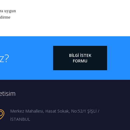
ara uygun
ndirme
iz?
BILGI İSTEK
FORMU
letisim
Merkez Mahallesi, Hasat Sokak, No:52/1 ŞİŞLİ /
İSTANBUL