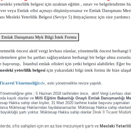
eki yeterlilik belgesi için uzaktan eğitim , sınav ve belgelendirme hi
z ver veya Emlak ofisi açmayı düşünüyorsanız ve Emlak Danışmanı Mes
 Mesleki Yeterlilik Belgesi (Seviye 5) ihtiyaçlarınız için size yardımcı
y Emlak Danışmanı Myk Bilgi İstek Formu
melik öncesi aktif vergi levhası olanlar, yönetmelik öncesi herhangi 
lemelere göre bu şartları sağlayanların herhangi bir belge alma zorunl
aşvurup, İstanbul emlak ofisleri için yetki belgesi alabilirler. Eğer bu 
sleki yeterlilik belgesi
için yukarıdaki bilgi istek formu ile bize ulaşab
icareti Yönetmeliği
nde
, eski yönetmelikte revize yapıldı.
önetmeliğine göre ; 5 Haziran 2018 tarihinden önce, aktif Vergi Levhası olanl
 oda kaydı olanlar ve
Milli Eğitim Bakanlığı Onaylı Emlak Danışmanlığı Me
ktesap Hakka sahip olan kişiler, 31 Mart 2020 tarihine kadar başvuru yapmaları
larsa Müktesap Haklarından faydalanamazlar. Müktesap Hakka sahip olanlard
 büyüklüğü şartı yoktur. Müktesap Hakka sahip olanlar
Direk İl Ticaret Müdür
rde, ofis sahipleri için en az lise mezuniyeti şartı ve
Mesleki Yeterlil