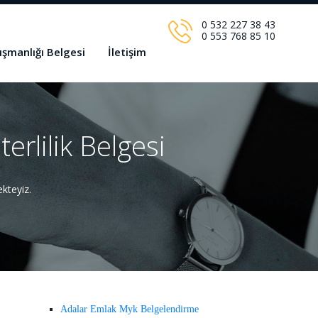
0 532 227 38 43
0 553 768 85 10
ışmanlığı Belgesi
İletişim
erlilik Belgesi
kteyiz.
Adalar Emlak Myk Belgelendirme