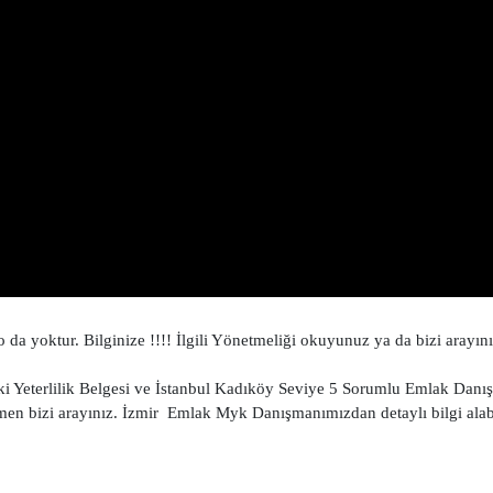
 yoktur. Bilginize !!!! İlgili Yönetmeliği okuyunuz ya da bizi arayını
 Yeterlilik Belgesi ve İstanbul Kadıköy Seviye 5 Sorumlu Emlak Danı
hemen bizi arayınız. İzmir Emlak Myk Danışmanımızdan detaylı bilgi alabi