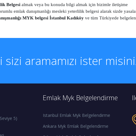
ik Belgesi
almak veya bu konuda bilgi almak için bizimle iletişime
rumlu emlak danışmanlığı mesleki yeterlilik belgesi alarak sizde yasal
nışmanlığı MYK belgesi İstanbul Kadıköy
ve tüm Türkiyede belgele
li sizi aramamızı ister misin
Emlak Myk Belgelendirme
I
Istanbul Emlak Myk Belgelendirme
Seviye 5)
Ankara Myk Emlak Belgelendirme
eri