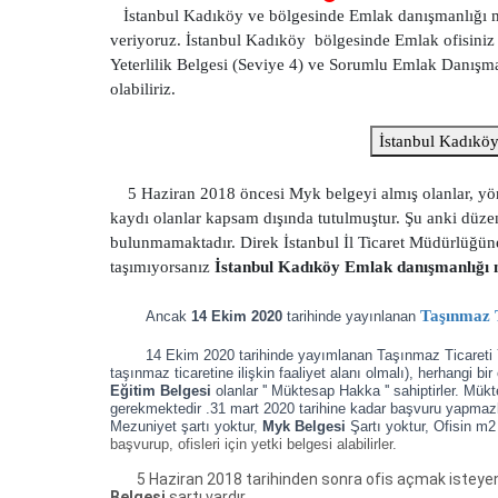
İstanbul Kadıköy ve bölgesinde Emlak danışmanlığı mesl
veriyoruz. İstanbul Kadıköy bölgesinde Emlak ofisini
Yeterlilik Belgesi (Seviye 4) ve Sorumlu Emlak Danışmanı
olabiliriz.
İstanbul Kadıkö
5 Haziran 2018 öncesi Myk belgeyi almış olanlar, yönet
kaydı olanlar kapsam dışında tutulmuştur. Şu anki düzen
bulunmamaktadır. Direk İstanbul İl Ticaret Müdürlüğüne b
taşımıyorsanız
İstanbul Kadıköy Emlak danışmanlığı me
Taşınmaz T
Ancak
14 Ekim 2020
tarihinde yayınlanan
14 Ekim 2020 tarihinde yayımlanan Taşınmaz Ticareti Y
taşınmaz ticaretine ilişkin faaliyet alanı olmalı),
herhangi bir
Eğitim Belgesi
olanlar '' Müktesap Hakka '' sahiptirler. Mü
gerekmektedir .31 mart 2020 tarihine kadar başvuru yapmaz
Mezuniyet şartı yoktur,
Myk Belgesi
Şartı yoktur, Ofisin m2
başvurup, ofisleri için yetki belgesi alabilirler.
5 Haziran 2018 tarihinden sonra ofis açmak isteyenle
Belgesi
şartı vardır.