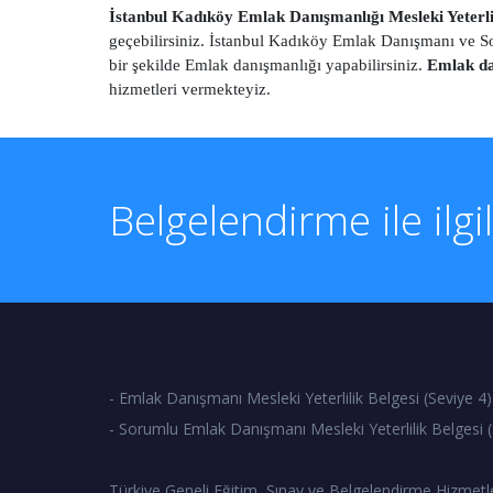
İstanbul Kadıköy Emlak Danışmanlığı Mesleki Yeterlil
geçebilirsiniz. İstanbul Kadıköy Emlak Danışmanı ve So
bir şekilde Emlak danışmanlığı yapabilirsiniz.
Emlak da
hizmetleri vermekteyiz.
Belgelendirme ile ilgi
- Emlak Danışmanı Mesleki Yeterlilik Belgesi (Seviye 4)
- Sorumlu Emlak Danışmanı Mesleki Yeterlilik Belgesi (
Türkiye Geneli Eğitim, Sınav ve Belgelendirme Hizmetl