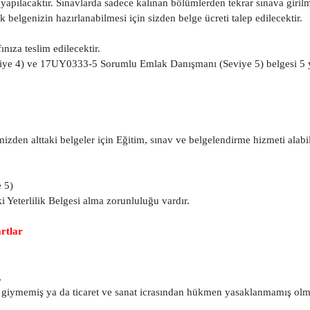
yapılacaktır. Sınavlarda sadece kalınan bölümlerden tekrar sınava girilm
belgenizin hazırlanabilmesi için sizden belge ücreti talep edilecektir.
nıza teslim edilecektir.
ye 4) ve 17UY0333-5 Sorumlu Emlak Danışmanı (Seviye 5) belgesi 5 y
n alttaki belgeler için Eğitim, sınav ve belgelendirme hizmeti alabili
 5)
i Yeterlilik Belgesi alma zorunluluğu vardır.
rtlar
,
üm giymemiş ya da ticaret ve sanat icrasından hükmen yasaklanmamış olm