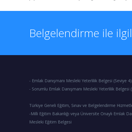
Belgelendirme ile ilgi
- Emlak Danışmanı Mesleki Yeterlilik Belgesi (Seviye 4)
- Sorumlu Emlak Danışmanı Mesleki Yeterlilik Belgesi (
Türkiye Geneli Eğitim, Sınav ve Belgelendirme Hizmetl
-Milli Eğitim Bakanlığı veya Üniversite Onaylı Emlak Da
Mesleki Eğitim Belgesi