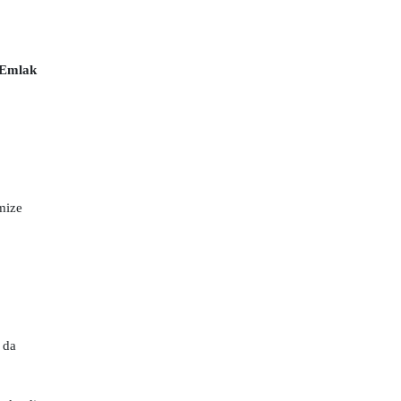
 Emlak
mize
 da