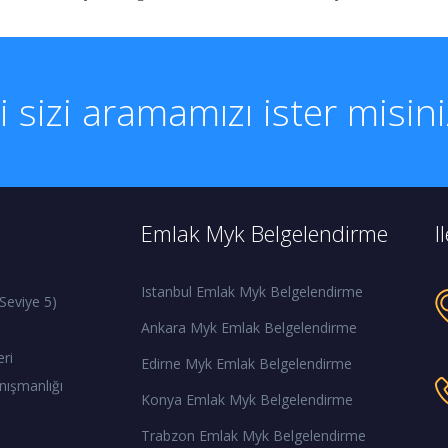
li sizi aramamızı ister misin
Emlak Myk Belgelendirme
I
Istanbul Emlak Myk Belgelendirme
Seviye 5)
Ankara Myk Emlak Belgelendirme
eri
Edirne Myk Emlak Belgelendirme
nışmanlığı
Konya Emlak Myk Belgelendirme
Trabzon Emlak Myk Belgelendirme