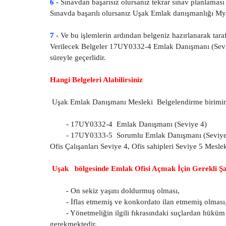
6 -
Sınavdan başarısız olursanız tekrar sınav planlaması 
Sınavda başarılı olursanız Uşak Emlak danışmanlığı Myk 
7 -
Ve bu işlemlerin ardından belgeniz hazırlanarak tarafı
Verilecek Belgeler 17UY0332-4 Emlak Danışmanı (Sevi
süreyle geçerlidir.
Hangi Belgeleri Alabilirsiniz
Uşak Emlak Danışmanı Mesleki Belgelendirme birimimizde
- 17UY0332-4 Emlak Danışmanı (Seviye 4)
- 17UY0333-5 Sorumlu Emlak Danışmanı (Seviye
Ofis Çalışanları Seviye 4, Ofis sahipleri Seviye 5 Meslek
Uşak bölgesinde Emlak Ofisi Açmak İçin Gerekli Şa
- On sekiz yaşını doldurmuş olması,
- İflas etmemiş ve konkordato ilan etmemiş olması
- Yönetmeliğin ilgili fıkrasındaki suçlardan hük
gerekmektedir.