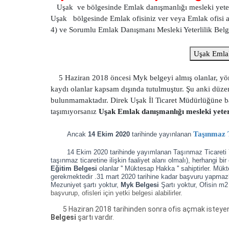
Uşak ve bölgesinde Emlak danışmanlığı mesleki yeterlil
Uşak bölgesinde Emlak ofisiniz ver veya Emlak ofisi 
4) ve Sorumlu Emlak Danışmanı Mesleki Yeterlilik Belgesi
Uşak 
5 Haziran 2018 öncesi Myk belgeyi almış olanlar, yönet
kaydı olanlar kapsam dışında tutulmuştur. Şu anki düzen
bulunmamaktadır. Direk Uşak İl Ticaret Müdürlüğüne başv
taşımıyorsanız
Uşak Emlak danışmanlığı mesleki yeterl
Taşınmaz T
Ancak
14 Ekim 2020
tarihinde yayınlanan
14 Ekim 2020 tarihinde yayımlanan Taşınmaz Ticareti Y
taşınmaz ticaretine ilişkin faaliyet alanı olmalı),
herhangi bir
Eğitim Belgesi
olanlar '' Müktesap Hakka '' sahiptirler. Mü
gerekmektedir .31 mart 2020 tarihine kadar başvuru yapmaz
Mezuniyet şartı yoktur,
Myk Belgesi
Şartı yoktur, Ofisin m2
başvurup, ofisleri için yetki belgesi alabilirler.
5 Haziran 2018 tarihinden sonra ofis açmak isteyenle
Belgesi
şartı vardır.