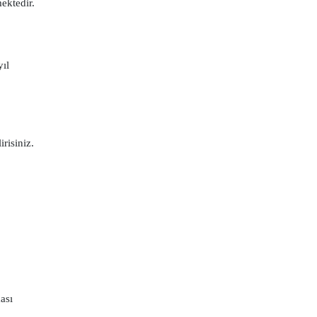
ektedir.
ıl
risiniz.
ası