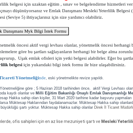
ik belgesi için uzaktan eğitim , sınav ve belgelendirme hizmetleri ver
açmayı düşünüyorsanız ve Emlak Danışmanı Mesleki Yeterlilik Belgesi 
 (Seviye 5) ihtiyaçlarınız için size yardımcı olabiliriz.
Emlak Danışmanı Myk Bilgi İstek Formu
melik öncesi aktif vergi levhası olanlar, yönetmelik öncesi herhangi 
lemelere göre bu şartları sağlayanların herhangi bir belge alma zorunl
urup, Uşak emlak ofisleri için yetki belgesi alabilirler. Eğer bu şartla
ilik belgesi
için yukarıdaki bilgi istek formu ile bize ulaşabilirsiniz.
icareti Yönetmeliği
nde
, eski yönetmelikte revize yapıldı.
önetmeliğine göre ; 5 Haziran 2018 tarihinden önce, aktif Vergi Levhası olanl
 oda kaydı olanlar ve
Milli Eğitim Bakanlığı Onaylı Emlak Danışmanlığı Me
ktesap Hakka sahip olan kişiler, 31 Mart 2020 tarihine kadar başvuru yapmaları
larsa Müktesap Haklarından faydalanamazlar. Müktesap Hakka sahip olanlard
 büyüklüğü şartı yoktur. Müktesap Hakka sahip olanlar
Direk İl Ticaret Müdür
rde, ofis sahipleri için en az lise mezuniyeti şartı ve
Mesleki Yeterlil