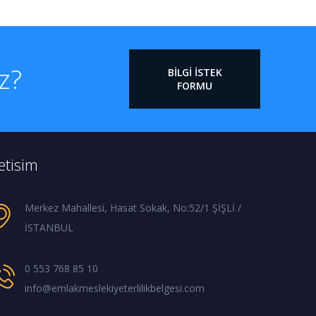
iz?
BILGI İSTEK
FORMU
letisim
Merkez Mahallesi, Hasat Sokak, No:52/1 ŞİŞLİ /
İSTANBUL
0 553 768 85 10
info@emlakmeslekiyeterlilikbelgesi.com