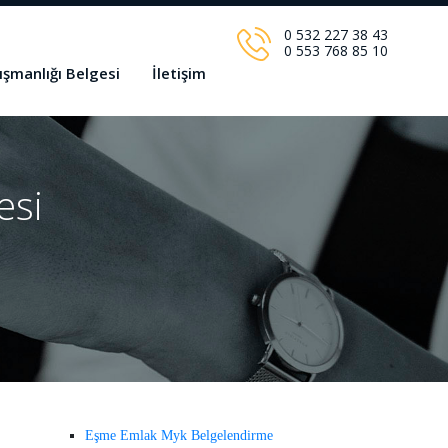
0 532 227 38 43
0 553 768 85 10
ışmanlığı Belgesi
İletişim
esi
Eşme Emlak Myk Belgelendirme