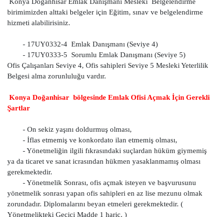
Konya Doğanhisar Emlak Danışmanı Mesleki Belgelendirme
birimimizden alttaki belgeler için Eğitim, sınav ve belgelendirme
hizmeti alabilirisiniz.
- 17UY0332-4 Emlak Danışmanı (Seviye 4)
- 17UY0333-5 Sorumlu Emlak Danışmanı (Seviye 5)
Ofis Çalışanları Seviye 4, Ofis sahipleri Seviye 5 Mesleki Yeterlilik
Belgesi alma zorunluluğu vardır.
Konya Doğanhisar bölgesinde Emlak Ofisi Açmak İçin Gerekli
Şartlar
- On sekiz yaşını doldurmuş olması,
- İflas etmemiş ve konkordato ilan etmemiş olması,
- Yönetmeliğin ilgili fıkrasındaki suçlardan hüküm giymemiş
ya da ticaret ve sanat icrasından hükmen yasaklanmamış olması
gerekmektedir.
- Yönetmelik Sonrası, ofis açmak isteyen ve başvurusunu
yönetmelik sonrası yapan ofis sahipleri en az lise mezunu olmak
zorundadır. Diplomalarını beyan etmeleri gerekmektedir. (
Yönetmelikteki Geçici Madde 1 hariç. )