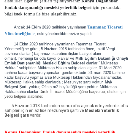
alabilirler. Eğer bu şartları taşımıyorsanız
Konya Doğanhisar
Emlak danışmanlığı mesleki yeterlilik belgesi
için yukarıdaki
bilgi istek formu ile bize ulaşabilirsiniz.
Taşınmaz Ticareti
Ancak
14 Ekim 2020
tarihinde yayınlanan
Yönetmeliği
nde
, eski yönetmelikte revize yapıldı.
14 Ekim 2020 tarihinde yayımlanan Taşınmaz Ticareti
Yönetmeliğine göre ; 5 Haziran 2018 tarihinden önce, aktif Vergi
Levhası olanlar ( taşınmaz ticaretine ilişkin faaliyet alanı
olmalı),
herhangi bir oda kaydı olanlar ve
Milli Eğitim Bakanlığı Onaylı
Emlak Danışmanlığı Mesleki Eğitim Belgesi
olanlar '' Müktesap
Hakka '' sahiptirler. Müktesap Hakka sahip olan kişiler, 31 Mart 2020
tarihine kadar başvuru yapmaları gerekmektedir .31 mart 2020 tarihine
kadar başvuru yapmazlarsa Müktesap Haklarından faydalanamazlar.
Müktesap Hakka sahip olanlarda ; Mezuniyet şartı yoktur,
Myk
Belgesi
Şartı yoktur, Ofisin m2 büyüklüğü şartı yoktur. Müktesap
Hakka sahip olanlar
Direk İl Ticaret Müdürlüğüne başvurup, ofisleri için
yetki belgesi alabilirler.
5 Haziran 2018 tarihinden sonra ofis açmak isteyenlerde, ofis
sahipleri için en az lise mezuniyeti şartı ve
Mesleki Yeterlilik
Belgesi
şartı vardır.
Konya Doğanhisar Emlak danışmanlığı mesleki yeterlilik