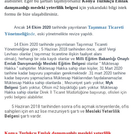
alabilirler. Eğer bu şartları taşımıyorsanız
Konya Tuzlukçu Emlak
danışmanlığı mesleki yeterlilik belgesi
için yukarıdaki bilgi istek
formu ile bize ulaşabilirsiniz.
Taşınmaz Ticareti
Ancak
14 Ekim 2020
tarihinde yayınlanan
Yönetmeliği
nde
, eski yönetmelikte revize yapıldı.
14 Ekim 2020 tarihinde yayımlanan Taşınmaz Ticareti
Yönetmeliğine göre ; 5 Haziran 2018 tarihinden önce, aktif Vergi
Levhası olanlar ( taşınmaz ticaretine ilişkin faaliyet alanı
olmalı),
herhangi bir oda kaydı olanlar ve
Milli Eğitim Bakanlığı Onaylı
Emlak Danışmanlığı Mesleki Eğitim Belgesi
olanlar '' Müktesap
Hakka '' sahiptirler. Müktesap Hakka sahip olan kişiler, 31 Mart 2020
tarihine kadar başvuru yapmaları gerekmektedir .31 mart 2020 tarihine
kadar başvuru yapmazlarsa Müktesap Haklarından faydalanamazlar.
Müktesap Hakka sahip olanlarda ; Mezuniyet şartı yoktur,
Myk
Belgesi
Şartı yoktur, Ofisin m2 büyüklüğü şartı yoktur. Müktesap
Hakka sahip olanlar
Direk İl Ticaret Müdürlüğüne başvurup, ofisleri için
yetki belgesi alabilirler.
5 Haziran 2018 tarihinden sonra ofis açmak isteyenlerde, ofis
sahipleri için en az lise mezuniyeti şartı ve
Mesleki Yeterlilik
Belgesi
şartı vardır.
Konya Tuzlukçu Emlak danışmanlığı mesleki yeterlilik