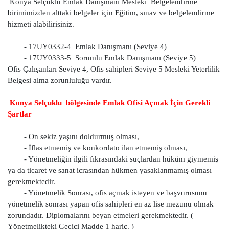
Konya Selçuklu Emlak Danışmanı Mesleki Belgelendirme
birimimizden alttaki belgeler için Eğitim, sınav ve belgelendirme
hizmeti alabilirisiniz.
- 17UY0332-4 Emlak Danışmanı (Seviye 4)
- 17UY0333-5 Sorumlu Emlak Danışmanı (Seviye 5)
Ofis Çalışanları Seviye 4, Ofis sahipleri Seviye 5 Mesleki Yeterlilik
Belgesi alma zorunluluğu vardır.
Konya Selçuklu bölgesinde Emlak Ofisi Açmak İçin Gerekli
Şartlar
- On sekiz yaşını doldurmuş olması,
- İflas etmemiş ve konkordato ilan etmemiş olması,
- Yönetmeliğin ilgili fıkrasındaki suçlardan hüküm giymemiş
ya da ticaret ve sanat icrasından hükmen yasaklanmamış olması
gerekmektedir.
- Yönetmelik Sonrası, ofis açmak isteyen ve başvurusunu
yönetmelik sonrası yapan ofis sahipleri en az lise mezunu olmak
zorundadır. Diplomalarını beyan etmeleri gerekmektedir. (
Yönetmelikteki Geçici Madde 1 hariç. )