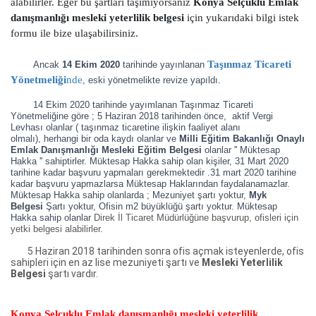
alabilirler. Eğer bu şartları taşımıyorsanız
Konya Selçuklu Emlak
danışmanlığı mesleki yeterlilik belgesi
için yukarıdaki bilgi istek
formu ile bize ulaşabilirsiniz.
Taşınmaz Ticareti
Ancak
14 Ekim 2020
tarihinde yayınlanan
Yönetmeliği
nde
, eski yönetmelikte revize yapıldı.
14 Ekim 2020 tarihinde yayımlanan Taşınmaz Ticareti
Yönetmeliğine göre ; 5 Haziran 2018 tarihinden önce, aktif Vergi
Levhası olanlar ( taşınmaz ticaretine ilişkin faaliyet alanı
olmalı),
herhangi bir oda kaydı olanlar ve
Milli Eğitim Bakanlığı Onaylı
Emlak Danışmanlığı Mesleki Eğitim Belgesi
olanlar '' Müktesap
Hakka '' sahiptirler. Müktesap Hakka sahip olan kişiler, 31 Mart 2020
tarihine kadar başvuru yapmaları gerekmektedir .31 mart 2020 tarihine
kadar başvuru yapmazlarsa Müktesap Haklarından faydalanamazlar.
Müktesap Hakka sahip olanlarda ; Mezuniyet şartı yoktur,
Myk
Belgesi
Şartı yoktur, Ofisin m2 büyüklüğü şartı yoktur. Müktesap
Hakka sahip olanlar
Direk İl Ticaret Müdürlüğüne başvurup, ofisleri için
yetki belgesi alabilirler.
5 Haziran 2018 tarihinden sonra ofis açmak isteyenlerde, ofis
sahipleri için en az lise mezuniyeti şartı ve
Mesleki Yeterlilik
Belgesi
şartı vardır.
Konya Selçuklu Emlak danışmanlığı mesleki yeterlilik