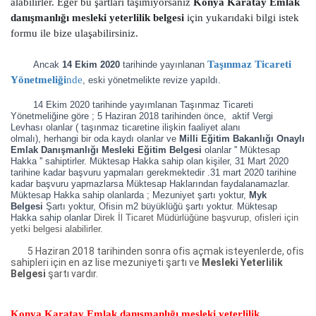
alabilirler. Eğer bu şartları taşımıyorsanız
Konya Karatay Emlak
danışmanlığı mesleki yeterlilik belgesi
için yukarıdaki bilgi istek
formu ile bize ulaşabilirsiniz.
Taşınmaz Ticareti
Ancak
14 Ekim 2020
tarihinde yayınlanan
Yönetmeliği
nde
, eski yönetmelikte revize yapıldı.
14 Ekim 2020 tarihinde yayımlanan Taşınmaz Ticareti
Yönetmeliğine göre ; 5 Haziran 2018 tarihinden önce, aktif Vergi
Levhası olanlar ( taşınmaz ticaretine ilişkin faaliyet alanı
olmalı),
herhangi bir oda kaydı olanlar ve
Milli Eğitim Bakanlığı Onaylı
Emlak Danışmanlığı Mesleki Eğitim Belgesi
olanlar '' Müktesap
Hakka '' sahiptirler. Müktesap Hakka sahip olan kişiler, 31 Mart 2020
tarihine kadar başvuru yapmaları gerekmektedir .31 mart 2020 tarihine
kadar başvuru yapmazlarsa Müktesap Haklarından faydalanamazlar.
Müktesap Hakka sahip olanlarda ; Mezuniyet şartı yoktur,
Myk
Belgesi
Şartı yoktur, Ofisin m2 büyüklüğü şartı yoktur. Müktesap
Hakka sahip olanlar
Direk İl Ticaret Müdürlüğüne başvurup, ofisleri için
yetki belgesi alabilirler.
5 Haziran 2018 tarihinden sonra ofis açmak isteyenlerde, ofis
sahipleri için en az lise mezuniyeti şartı ve
Mesleki Yeterlilik
Belgesi
şartı vardır.
Konya Karatay Emlak danışmanlığı mesleki yeterlilik